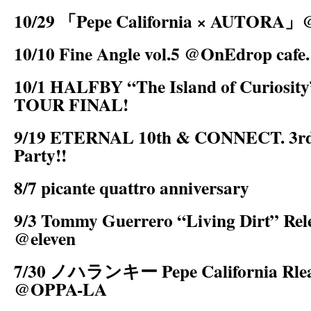
10/29 「Pepe California × AUTO
10/10 Fine Angle vol.5 @OnEdrop cafe.
10/1 HALFBY “The Island of Curiosi
TOUR FINAL!
9/19 ETERNAL 10th & CONNECT. 3rd 
Party!!
8/7 picante quattro anniversary
9/3 Tommy Guerrero “Living Dirt” Rel
@eleven
7/30 ノハランキー Pepe California Rlease
@OPPA-LA