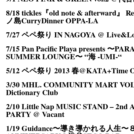
8/18 tickles『old note & afterward』 
ノ島CurryDinner OPPA-LA
7/27 ペペ祭り IN NAGOYA @ Live&Lo
7/15 Pan Pacific Playa presents 〜PA
SUMMER LOUNGE〜 “海 -UMI-“
5/12 ペペ祭り 2013 春@KATA+Time Ou
3/30 MHL. COMMUNITY MART VOL
Dictionary Club
2/10 Little Nap MUSIC STAND – 2nd A
PARTY @ Vacant
1/19 Guidance〜導き導かれる人生〜８