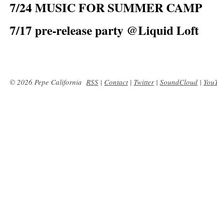
7/24 MUSIC FOR SUMMER CAMP
7/17 pre-release party @Liquid Loft
© 2026 Pepe California
RSS
|
Contact
|
Twitter
|
SoundCloud
|
You