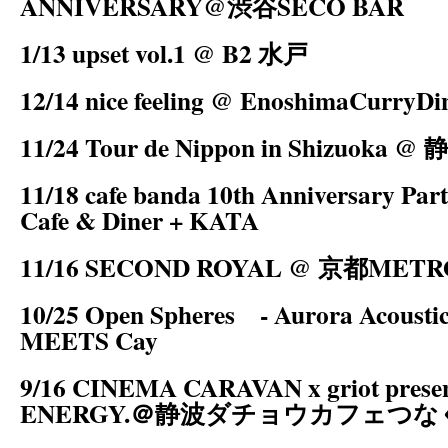
ANNIVERSARY@渋谷SECO BAR
1/13 upset vol.1 @ B2 水戸
12/14 nice feeling @ EnoshimaCurry
11/24 Tour de Nippon in Shizuoka @
11/18 cafe banda 10th Anniversary Pa
Cafe & Diner + KATA
11/16 SECOND ROYAL @ 京都METR
10/25 Open Spheres - Aurora Acoust
MEETS Cay
9/16 CINEMA CARAVAN x griot pres
ENERGY.＠静波ダチョウカフェつな