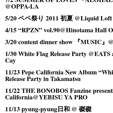
@OPPA-LA
5/20 ペペ祭り 2011 初夏 @Liquid Loft
4/15 “RPZN” vol.90@Hinotama Hall 
3/20 content dinner show 『MUSIC』@
1/30 White Flag Release Party @EAT
Cay
11/23 Pepe California New Album “Whi
Release Party in Takamatsu
11/22 THE BONOBOS Fanzine present
California@YEBISU YA PRO
11/13 pyung-pyung日和 @ 磔磔