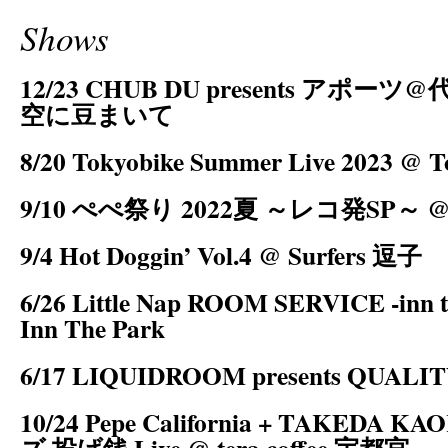
Shows
12/23 CHUB DU presents アポ
空に豆まいて
8/20 Tokyobike Summer Live 2023 @ T
9/10 ぺぺ祭り 2022夏 ～レコ発SP～
9/4 Hot Doggin’ Vol.4 @ Surfers 逗子
6/26 Little Nap ROOM SERVICE -inn
Inn The Park
6/17 LIQUIDROOM presents QUALIT
10/24 Pepe California + TAKEDA 