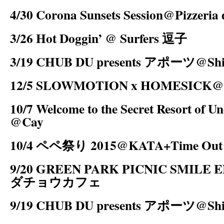
4/30 Corona Sunsets Session@Pizzer
3/26 Hot Doggin’ @ Surfers 逗子
3/19 CHUB DU presents アポーツ@Shibu
12/5 SLOWMOTION x HOMESIC
10/7 Welcome to the Secret Resort of
@Cay
10/4 ペペ祭り 2015@KATA+Time Out 
9/20 GREEN PARK PICNIC SMILE
ダチョウカフェ
9/19 CHUB DU presents アポーツ@Shibu