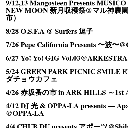
9/12,13 Mangosteen Presents MUSIC
NEW MOON 新月収穫祭@マル神農
市）
8/28 O.S.F.A @ Surfers 逗子
7/26 Pepe California Presents 〜波〜
6/27 Yo! Yo! GIG Vol.03@ARKESTRA
5/24 GREEN PARK PICNIC SMILE
ダチョウカフェ
4/26 赤坂蚤の市 in ARK HILLS ～1st A
4/12 DJ 光 & OPPA-LA presents — Ap
@OPPA-LA
4/4 CHUB DU presents アポーツ@Shibuy