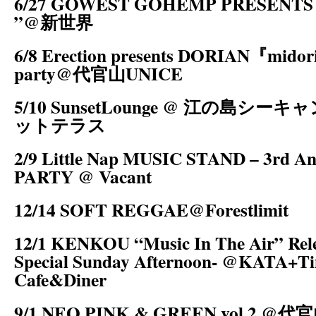
6/27 GOWEST GOHEMP PRESENTS “ 
”@新世界
6/8 Erection presents DORIAN『midor
party@代官山UNICE
5/10 SunsetLounge @ 江の島シ
ットテラス
2/9 Little Nap MUSIC STAND – 3rd An
PARTY @ Vacant
12/14 SOFT REGGAE@Forestlimit
12/1 KENKOU “Music In The Air” Rele
Special Sunday Afternoon- @KATA+T
Cafe&Diner
9/1 NEO PINK & GREEN vol.2 @代