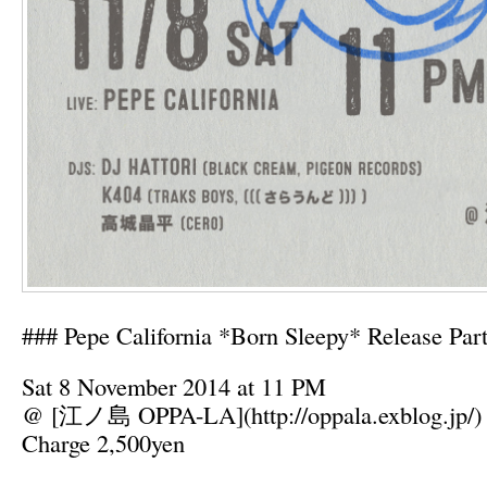
### Pepe California *Born Sleepy* Release Par
Sat 8 November 2014 at 11 PM
@ [江ノ島 OPPA-LA](http://oppala.exblog.jp/)
Charge 2,500yen