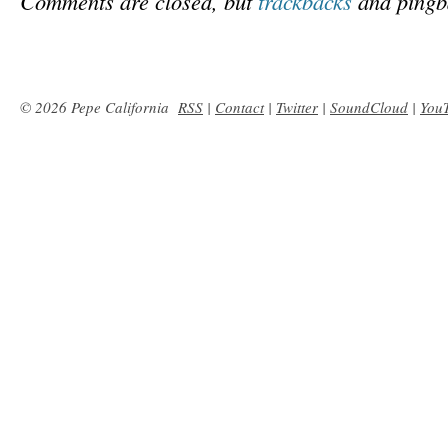
Comments are closed, but
trackbacks
and pingb
© 2026 Pepe California
RSS
|
Contact
|
Twitter
|
SoundCloud
|
You