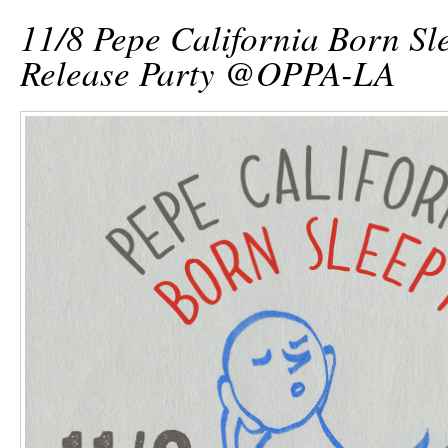
11/8 Pepe California Born Sl
Release Party @OPPA-LA