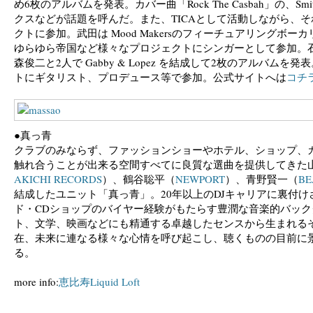
め6枚のアルバムを発表。カバー曲「Rock The Casbah」の、Smit
クスなどが話題を呼んだ。また、TICAとして活動しながら、
クトに参加。武田は Mood Makersのフィーチュアリングボ
ゆらゆら帝国など様々なプロジェクトにシンガーとして参加。石井は Natu
森俊二と2人で Gabby & Lopez を結成して2枚のアルバム
トにギタリスト、プロデュース等で参加。公式サイトへは
コチ
●真っ青
クラブのみならず、ファッションショーやホテル、ショップ、
触れ合うことが出来る空間すべてに良質な選曲を提供してきた
AKICHI RECORDS
）、鶴谷聡平（
NEWPORT
）、青野賢一（
BE
結成したユニット「真っ青」。20年以上のDJキャリアに裏付
ド・CDショップのバイヤー経験がもたらす豊潤な音楽的バッ
ト、文学、映画などにも精通する卓越したセンスから生まれる
在、未来に連なる様々な心情を呼び起こし、聴くものの目前に
る。
more info:
恵比寿Liquid Loft