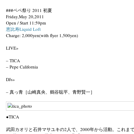
###ペペ祭り 2011 初夏
Friday,May 20,2011
Open / Start 11:59pm
恵比寿Liquid Loft
Charge: 2,000yen(with flyer 1,500yen)
LIVE»
– TICA
– Pepe California
DJs»
– 真っ青［山崎真央、鶴谷聡平、青野賢一］
●TICA
武田カオリと石井マサユキの2人で、2000年から活動。これま