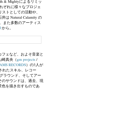
h & Mightyによるリミッ
それぞれに様々なプロジェ
ーカリストとしての活動や、
ral Calamity の
を発表。また多数のアーティス
ラ
から。
カフェなど、およそ音楽と
山崎真央（
gm projects
/
AMS RECORDS
）の3人が
けされたスキル、レコー
クグラウンド、そしてアー
そのサウンドは、過去、現
景色を描き出すものであ