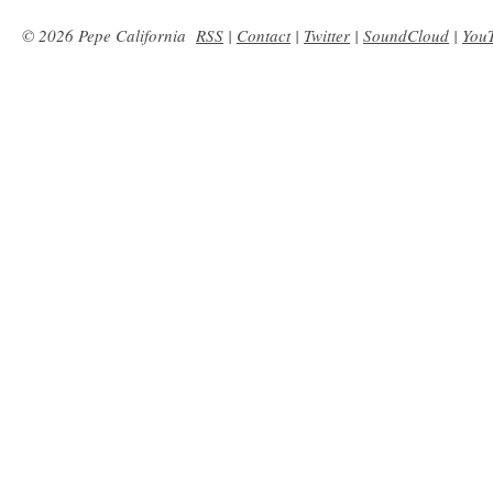
© 2026 Pepe California
RSS
|
Contact
|
Twitter
|
SoundCloud
|
You