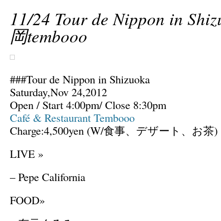
11/24 Tour de Nippon in Sh
岡tembooo
###Tour de Nippon in Shizuoka
Saturday,Nov 24,2012
Open / Start 4:00pm/ Close 8:30pm
Café & Restaurant Tembooo
Charge:4,500yen (W/食事、デザート、お茶)
LIVE »
– Pepe California
FOOD»