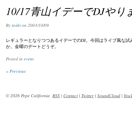
10/17青山イデーでDJや
By
toshi
on
2003/10/09
レギュラーとなりつつあるイデーでのDJ。今回はライブ風な試
か。金曜のデートどうぞ。
Posted in
event
« Previous
© 2026 Pepe California
RSS
|
Contact
|
Twitter
|
SoundCloud
|
You