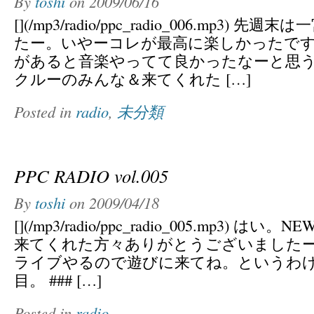
By
toshi
on
2009/06/16
[](/mp3/radio/ppc_radio_006.mp3) 
たー。いやーコレが最高に楽しかったで
があると音楽やってて良かったなーと思
クルーのみんな＆来てくれた […]
Posted in
radio
,
未分類
PPC RADIO vol.005
By
toshi
on
2009/04/18
[](/mp3/radio/ppc_radio_005.mp3) はい
来てくれた方々ありがとうございましたー
ライブやるので遊びに来てね。というわけで
目。 ### […]
Posted in
radio