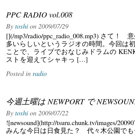
PPC RADIO vol.008
By
toshi
on
2009/07/29
[](/mp3/radio/ppc_radio_008.mp3)
多いらしいというラジオの時間。今回は
ことで、ライブでおなじみドラムの KENK
ストを迎えてシャキっ […]
Posted in
radio
今週土曜は NEWPORT で NEWSOUN
By
toshi
on
2009/07/22
![newsound](http://tsuru.chunk.tv/images/200
みんな今日は日食見た？ 代々木公園でも