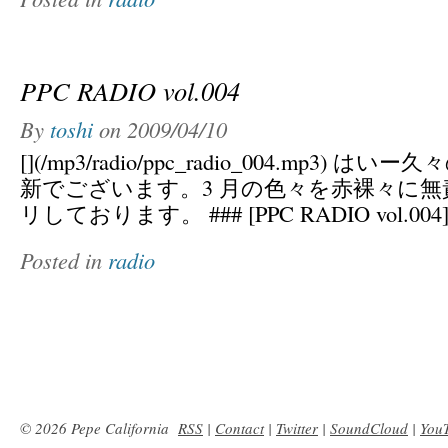
PPC RADIO vol.004
By
toshi
on
2009/04/10
[](/mp3/radio/ppc_radio_004.mp3)
新でございます。3 月の色々を赤裸々に
リしております。 ### [PPC RADIO vol.004](
Posted in
radio
© 2026 Pepe California
RSS
|
Contact
|
Twitter
|
SoundCloud
|
You