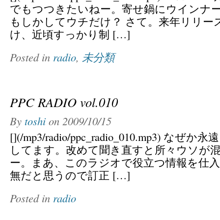
でもつつきたいねー。寄せ鍋にウインナ
もしかしてウチだけ？ さて。来年リリー
け、近頃すっかり制 […]
Posted in
radio
,
未分類
PPC RADIO vol.010
By
toshi
on
2009/10/15
[](/mp3/radio/ppc_radio_010.mp3) なぜか
してます。改めて聞き直すと所々ウソが
ー。まあ、このラジオで役立つ情報を仕
無だと思うので訂正 […]
Posted in
radio