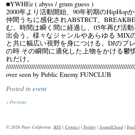
■YWHEe ( abyss / grum guess )
2000年より活動開始、90年初期のHipHo
仲間うちに感化されABSTRCT、BREAKB
む。時間は瞬く間に経過し、05年再び活動再開 
出会う。様々なジャンルやあらゆる MIX
と共に幅広い視野を身につける。DJのプ
の時 その瞬間に適化した上物をかける鬱
れだけ。
///////////////////////////////////////////////////////////////////////
over seen by Public Enemy FUNCLUB
Posted in
event
« Previous
© 2026 Pepe California
RSS
|
Contact
|
Twitter
|
SoundCloud
|
You