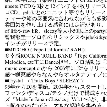
upsetsでCDを3枚と12インチを4枚リリース
ロCD、jebskiとのユニット等でもリリ
ティーや箱の雰囲気に合わせながらも多
雰囲気を作り上げる感覚には定評があり、2006
of lifeやraw life、sleezy等大小50以上のp
曾我部圭一ソロ作のリミックスやjebski&yog
インチがリリース予定。
■MITCHO ( Pepe California / RAH )
多幸感ROCK’N’ROLL BAND「Pepe Californ
Melodica, etc主にDance担当。ソロ活動
music conceptionから 2006年に12″
感〜颯爽感やらなんやらオルタナティブに活動
■Crystal ( Traks Boys / SLEEZY )
95年からDJを開始。2004年からスタート
ファンク/ディスコ/テクノだけで構成されたD
ズ『Made In Japan Classics』Vol.1〜3
ト配布のみながら、大きな話題を集める