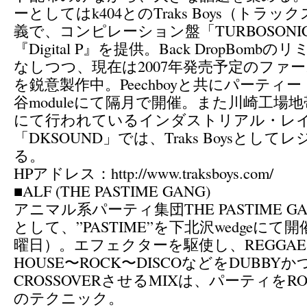
ーとしてはk404とのTraks Boys（トラ
義で、コンピレーション盤「TURBOSONIC 
『Digital P』を提供。Back DropBom
なしつつ、現在は2007年発売予定のファ
を鋭意製作中。Peechboyと共にパーティー
谷moduleにて隔月で開催。また川崎工場
にて行われているインダストリアル・レ
「DKSOUND」では、Traks Boysとして
る。
HPアドレス：http://www.traksboys.com/
■ALF (THE PASTIME GANG)
アニマル系パーティ集団THE PASTIME 
として、”PASTIME”を下北沢wedgeに
曜日）。エフェクターを駆使し、REGGAE〜H
HOUSE〜ROCK〜DISCOなどをDUBBYかつ
CROSSOVERさせるMIXは、パーティを
のテクニック。