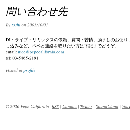
問い合わせ先
By
toshi
on
2003/10/01
DJ・ライブ・リミックスの依頼、質問・苦情、励ましのお便り
し込みなど、ペペと連絡を取りたい方は下記までどうぞ。
email:
nice@pepecalifornia.com
tel: 03-5465-2191
Posted in
profile
© 2026 Pepe California
RSS
|
Contact
|
Twitter
|
SoundCloud
|
You