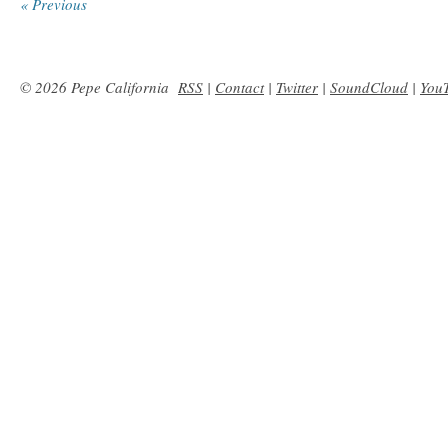
« Previous
© 2026 Pepe California
RSS
|
Contact
|
Twitter
|
SoundCloud
|
You