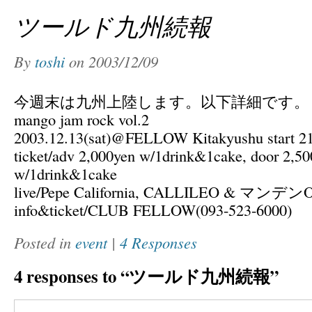
ツールド九州続報
By
toshi
on
2003/12/09
今週末は九州上陸します。以下詳細です。
mango jam rock vol.2
2003.12.13(sat)@FELLOW Kitakyushu start 2
ticket/adv 2,000yen w/1drink&1cake, door 2,5
w/1drink&1cake
live/Pepe California, CALLILEO & マンデン
info&ticket/CLUB FELLOW(093-523-6000)
Posted in
event
|
4 Responses
4 responses to “ツールド九州続報”