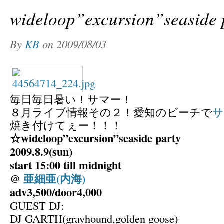
wideloop”excursion”seaside 
By
KB
on
2009/08/03
毎日毎日暑い！サマー！
８月ライブ情報その２！愛知のビーチで
サ
焼き付けてぇー！！！
☆wideloop”excursion”seaside party
2009.8.9(sun)
start 15:00 till midnight
@
亜細亜(内海)
adv3,500/door4,000
GUEST DJ:
DJ GARTH(grayhound,golden goose)