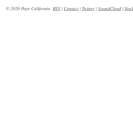
© 2026 Pepe California
RSS
|
Contact
|
Twitter
|
SoundCloud
|
You