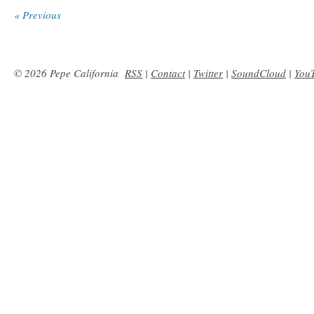
« Previous
© 2026 Pepe California
RSS
|
Contact
|
Twitter
|
SoundCloud
|
You