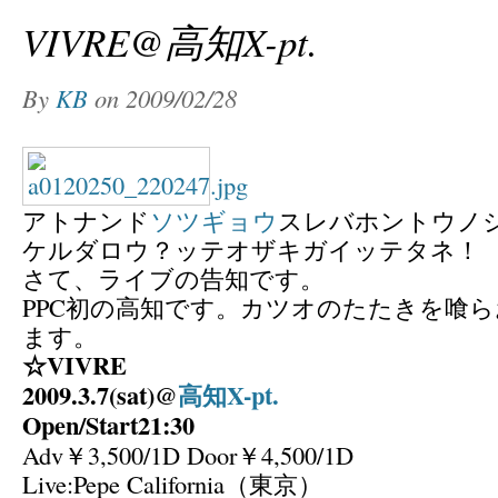
VIVRE@高知X-pt.
By
KB
on
2009/02/28
アトナンド
ソツギョウ
スレバホントウノ
ケルダロウ？ッテオザキガイッテタネ！
さて、ライブの告知です。
PPC初の高知です。カツオのたたきを喰
ます。
☆VIVRE
2009.3.7(sat)@
高知X-pt.
Open/Start21:30
Adv￥3,500/1D Door￥4,500/1D
Live:Pepe California（東京）