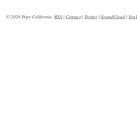
© 2026 Pepe California
RSS
|
Contact
|
Twitter
|
SoundCloud
|
You