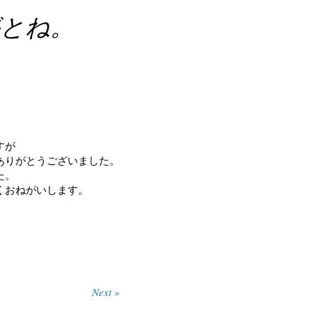
とね。
すが
ありがとうございました。
た。
くおねがいします。
Next »