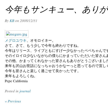
今年もサンキュー、ありが
By
KB
on
2008/12/31
メグロユウキ
、オモロイネー。
さて、さて、もう少しで今年も終わりですね。
今年はリリース、ライブともにすげー少なかったペペちゃんで
そのイロイロ少ないながらの僕らにかまっていただいた皆さん
その他、かまってくれなかった皆さんもありがとうございまし
来年も沢山お世話になっちゃおうかなーっと思ってるので宜し
今年も皆さんと楽しく過ごせて良かったです。
来年もよろしくね。
Pepe California
Posted in
journal
« Previous