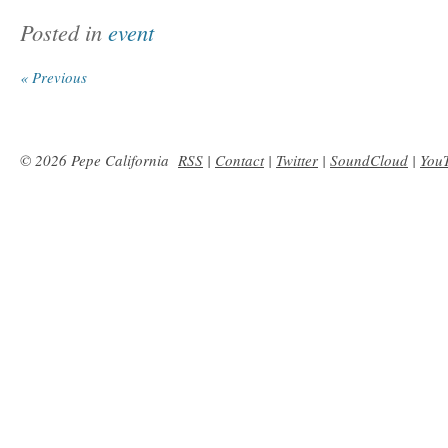
Posted in
event
« Previous
© 2026 Pepe California
RSS
|
Contact
|
Twitter
|
SoundCloud
|
You