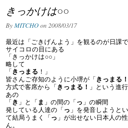
きっかけは○○
By
MITCHO
on
2008/03/17
最近は「ごきげんよう」を観るのが日課
サイコロの目にある
「きっかけは○○」
略して
きっまる
「
！」
きっまる
皆さんご存知のように小堺が「
きっまる！
方式で客席から「
」という進行
あの
き
ま
っ
「
」と「
」の間の「
」の瞬間
っ
発している人達の「
」を発音しようと
っ
て結局うまく「
」が出せない日本人の
ん。