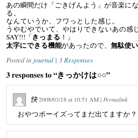
あの瞬間だけ「ごきげんよう」が音楽に
る。
なんていうか、フワっとした感じ。
うやむやでいて、やはりできないあの感
きっまる
SAY!!!「
！」
太字にできる機能
無駄使
があったので、
Posted in
journal
|
3 Responses
3 responses to “きっかけは○○”
快
2008/03/18
at
10:51 AM
|
Permalink
おやつボーイズってまだ出てますか？