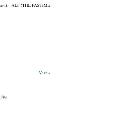
lue-l)、ALF (THE PASTIME
Next »
Tube