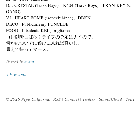
DJ : CRYSTAL (Traks Boys)、K404 (Traks Boys)、FRAN-KEY (C
GANG)
VJ : HEART BOMB (iseneehihinee)、DBKN
DECO : PublicEnemy FUNCLUB
FOOD : futsalcafe KEL、nigitama
コレ以降しばらくライブの予定はナイので、
何かのついでに遊びに来れば良いし。
震えて待ってマース。
Posted in
event
« Previous
© 2026 Pepe California
RSS
|
Contact
|
Twitter
|
SoundCloud
|
You