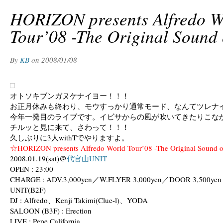
HORIZON presents Alfredo W
Tour’08 -The Original Sound 
By
KB
on
2008/01/08
オトソキブンガヌケナイヨー！！！
お正月休みも終わり、モウすっかり通常モード、なんてツレナ
今年一発目のライブです。イビサからの風が吹いてきたりこな
チルッと見に来て、さわって！！！
久しぶりに3人withTでやりますよ。
☆HORIZON presents Alfredo World Tour’08 -The Original Sound of
2008.01.19(sat)＠
代官山UNIT
OPEN : 23:00
CHARGE : ADV.3,000yen／W.FLYER 3,000yen／DOOR 3,500yen
UNIT(B2F)
DJ : Alfredo、Kenji Takimi(Clue-l)、YODA
SALOON (B3F) : Erection
LIVE : Pepe California