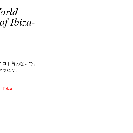
orld
of Ibiza-
イコト言わないで。
かったり。
 Ibiza-