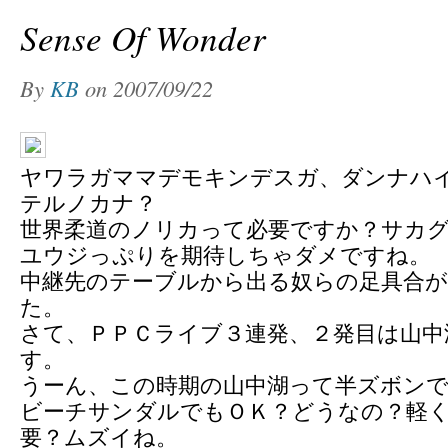
Sense Of Wonder
By
KB
on
2007/09/22
ヤワラガママデモキンデスガ、ダンナハ
テルノカナ？
世界柔道のノリカって必要ですか？サカ
ユウジっぷりを期待しちゃダメですね。
中継先のテーブルから出る奴らの足具合
た。
さて、ＰＰＣライブ３連発、２発目は山中
す。
うーん、この時期の山中湖って半ズボン
ビーチサンダルでもＯＫ？どうなの？軽
要？ムズイね。