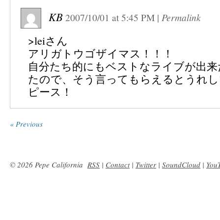
KB
2007/10/01
at
5:45 PM
|
Permalink
>leiさん
アリガトウゴザイマス！！！
自分たち的にもベストなライブが出来
たので、そう言ってもらえるとうれし
ピース！
« Previous
© 2026 Pepe California
RSS
|
Contact
|
Twitter
|
SoundCloud
|
You