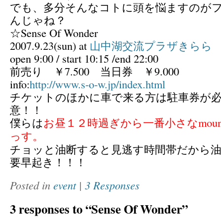
でも、多分そんなコトに頭を悩ますのが
んじゃね？
☆Sense Of Wonder
2007.9.23(sun) at
山中湖交流プラザきらら
open 9:00 / start 10:15 /end 22:00
前売り ￥7.500 当日券 ￥9.000
info:
http://www.s-o-w.jp/index.html
チケットのほかに車で来る方は駐車券が
意！！
僕らは
お昼１２時過ぎから一番小さなmount 
っす。
チョッと油断すると見逃す時間帯だから
要早起き！！！
Posted in
event
|
3 Responses
3 responses to “Sense Of Wonder”