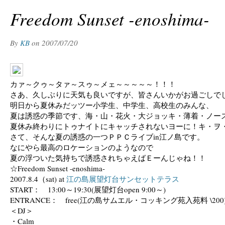
Freedom Sunset -enoshima-
By
KB
on
2007/07/20
カァ～クゥ～タァ～スゥ～メェ～～～～～！！！
さあ、久しぶりに天気も良いですが、皆さんいかがお過ごしで
明日から夏休みだッツー小学生、中学生、高校生のみんな、
夏は誘惑の季節です、海・山・花火・大ジョッキ・薄着・ノー
夏休み終わりにトゥナイトにキャッチされないヨーに！キ・ヲ
さて、そんな夏の誘惑の一つＰＰＣライブin江ノ島です。
なにやら最高のロケーションのようなので
夏の浮ついた気持ちで誘惑されちゃえばＥーんじゃね！！
☆Freedom Sunset -enoshima-
2007.8.4（sat) at
江の島展望灯台サンセットテラス
START： 13:00～19:30(展望灯台open 9:00～)
ENTRANCE： free(江の島サムエル・コッキング苑入苑料 \200
＜DJ＞
・Calm