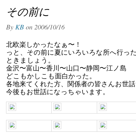
その前に
By
KB
on
2006/10/16
北欧楽しかったなぁ〜！
っと、その前に夏にいろいろな所へ行っ
ときましょう。
金沢〜富山〜香川〜山口〜静岡〜江ノ島
どこもかしこも面白かった。
各地来てくれた方、関係者の皆さんお世
今後もお世話になっちゃいます。