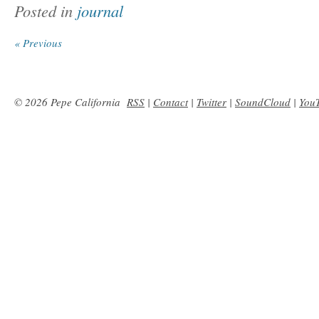
Posted in
journal
« Previous
© 2026 Pepe California
RSS
|
Contact
|
Twitter
|
SoundCloud
|
You