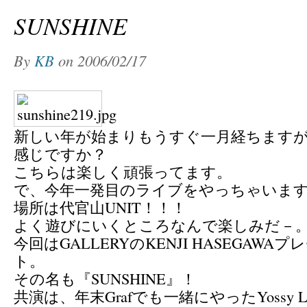
SUNSHINE
By
KB
on
2006/02/17
新しい年が始まりもうすぐ一月経ちます
感じですか？
こちらは楽しく頑張ってます。
で、今年一発目のライブをやっちゃいま
場所は代官山UNIT！！！
よく遊びにいくところなんで楽しみだ－
今回はGALLERYのKENJI HASEGAW
ト。
その名も『SUNSHINE』！
共演は、年末Grafでも一緒にやったYossy Little 