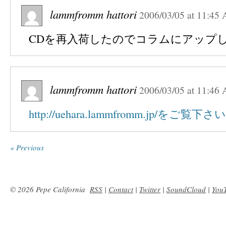
lammfromm hattori
2006/03/05
at
11:45
CDを再入荷したのでコラムにアップ
lammfromm hattori
2006/03/05
at
11:46
http://uehara.lammfromm.jp/をご覧下さ
« Previous
© 2026 Pepe California
RSS
|
Contact
|
Twitter
|
SoundCloud
|
You