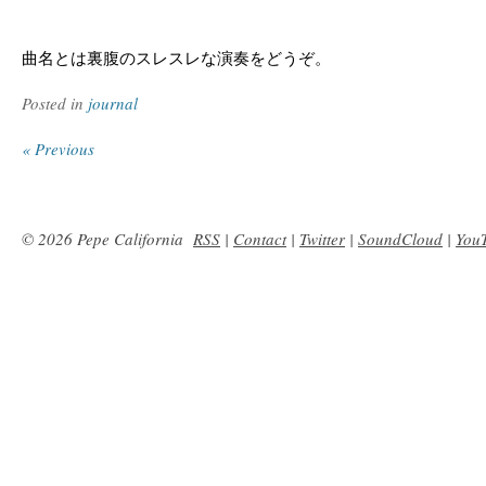
曲名とは裏腹のスレスレな演奏をどうぞ。
Posted in
journal
« Previous
© 2026 Pepe California
RSS
|
Contact
|
Twitter
|
SoundCloud
|
You