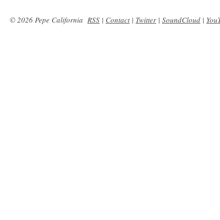
© 2026 Pepe California
RSS
|
Contact
|
Twitter
|
SoundCloud
|
You