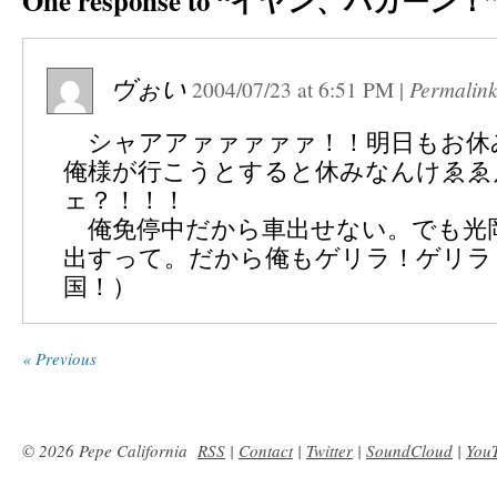
One response to “イヤン、バカーン！
ヴぉい
2004/07/23
at
6:51 PM
|
Permalin
シャアアァァァァァ！！明日もお休
俺様が行こうとすると休みなんけゑゑ
ェ？！！！
俺免停中だから車出せない。でも光
出すって。だから俺もゲリラ！ゲリラ
国！）
« Previous
© 2026 Pepe California
RSS
|
Contact
|
Twitter
|
SoundCloud
|
You