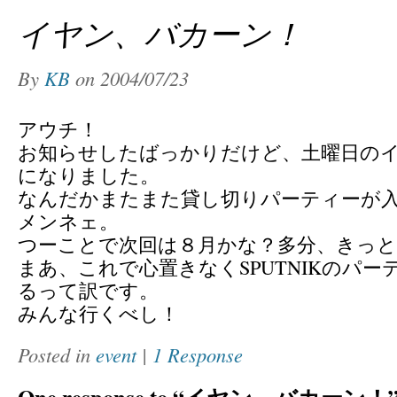
イヤン、バカーン！
By
KB
on
2004/07/23
アウチ！
お知らせしたばっかりだけど、土曜日のイ
になりました。
なんだかまたまた貸し切りパーティーが
メンネェ。
つーことで次回は８月かな？多分、きっと
まあ、これで心置きなくSPUTNIKのパ
るって訳です。
みんな行くべし！
Posted in
event
|
1 Response